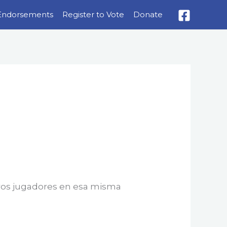
Endorsements
Register to Vote
Donate
tros jugadores en esa misma