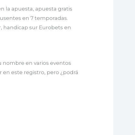
 la apuesta, apuesta gratis
ausentes en 7 temporadas.
r, handicap sur Eurobets en
su nombre en varios eventos
en este registro, pero ¿podrá