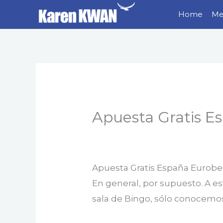
Skip
Home
Me
to
content
Apuesta Gratis E
By
Apuesta Gratis España Eurobe
En general, por supuesto. A e
sala de Bingo, sólo conocemos