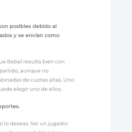
on posibles debido al
nados y se envían como
ue Babel resulta bien con
 partido, aunque no
binadas de cuotas altas. Uno
ede elegir uno de ellos.
eportes.
si lo deseas. Ser un jugador