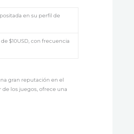
positada en su perfil de
 de $10USD, con frecuencia
na gran reputación en el
 de los juegos, ofrece una