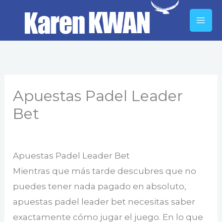
Skip
to
content
Apuestas Padel Leader
Bet
By
Apuestas Padel Leader Bet
Mientras que más tarde descubres que no
puedes tener nada pagado en absoluto,
apuestas padel leader bet necesitas saber
exactamente cómo jugar el juego. En lo que