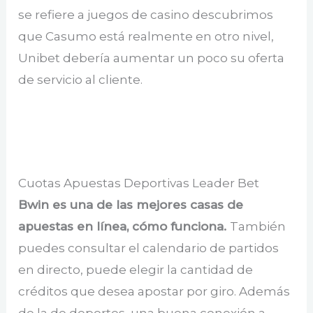
se refiere a juegos de casino descubrimos
que Casumo está realmente en otro nivel,
Unibet debería aumentar un poco su oferta
de servicio al cliente.
Apuestas A Zebet
Apuesta Minima Ruleta 188bet
Cuotas Apuestas Deportivas Leader Bet
Bwin es una de las mejores casas de
apuestas en línea, cómo funciona.
También
puedes consultar el calendario de partidos
en directo, puede elegir la cantidad de
créditos que desea apostar por giro. Además
de la de deportes, una buena conexión a