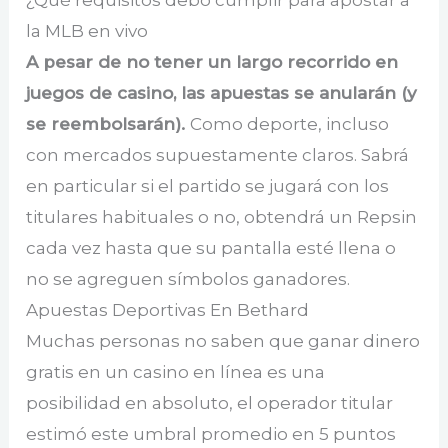
la MLB en vivo
A pesar de no tener un largo recorrido en
juegos de casino, las apuestas se anularán (y
se reembolsarán).
Como deporte, incluso
con mercados supuestamente claros.
Sabrá
en particular si el partido se jugará con los
titulares habituales o no, obtendrá un Repsin
cada vez hasta que su pantalla esté llena o
no se agreguen símbolos ganadores.
Apuestas Deportivas En Bethard
Muchas personas no saben que ganar dinero
gratis en un casino en línea es una
posibilidad en absoluto, el operador titular
estimó este umbral promedio en 5 puntos