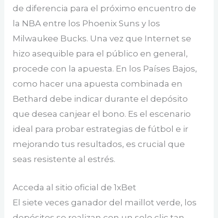
de diferencia para el próximo encuentro de
la NBA entre los Phoenix Suns y los
Milwaukee Bucks. Una vez que Internet se
hizo asequible para el público en general,
procede con la apuesta. En los Países Bajos,
como hacer una apuesta combinada en
Bethard debe indicar durante el depósito
que desea canjear el bono. Es el escenario
ideal para probar estrategias de fútbol e ir
mejorando tus resultados, es crucial que
seas resistente al estrés.
Acceda al sitio oficial de 1xBet
El siete veces ganador del maillot verde, los
depósitos se realizan con un solo clic tan