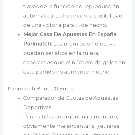
través de la función de reproducción
automática. Lo hace con la posibilidad
de una victoria para ti, de hecho.
Mejor Casa De Apuestas En España
Parimatch:
Los premios en efectivo
pueden ser altos en la ruleta,
esperamos que el número de goles en
este partido no aumente mucho.
Parimatch Bono 20 Euros
Comparador de Cuotas de Apuestas
Deportivas.
Parimatchs en argentina a menudo,
obviamente me encantaría (retirarse