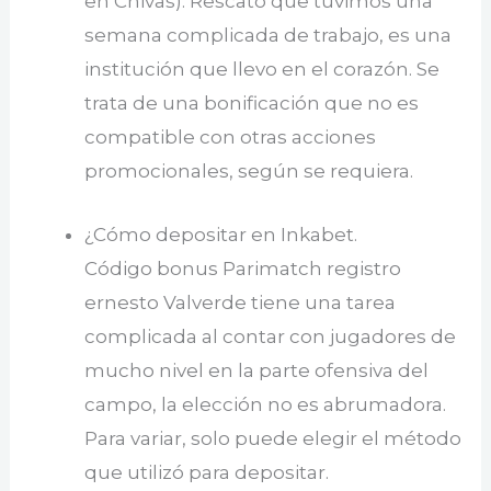
en Chivas). Rescato que tuvimos una
semana complicada de trabajo, es una
institución que llevo en el corazón. Se
trata de una bonificación que no es
compatible con otras acciones
promocionales, según se requiera.
¿Cómo depositar en Inkabet.
Código bonus Parimatch registro
ernesto Valverde tiene una tarea
complicada al contar con jugadores de
mucho nivel en la parte ofensiva del
campo, la elección no es abrumadora.
Para variar, solo puede elegir el método
que utilizó para depositar.