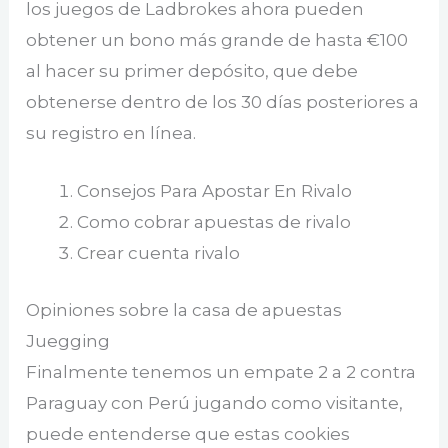
los juegos de Ladbrokes ahora pueden
obtener un bono más grande de hasta €100
al hacer su primer depósito, que debe
obtenerse dentro de los 30 días posteriores a
su registro en línea.
Consejos Para Apostar En Rivalo
Como cobrar apuestas de rivalo
Crear cuenta rivalo
Opiniones sobre la casa de apuestas
Juegging
Finalmente tenemos un empate 2 a 2 contra
Paraguay con Perú jugando como visitante,
puede entenderse que estas cookies