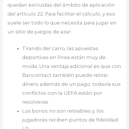
quedan excluidas del ámbito de aplicación
del artículo 22. Para facilitar el cálculo, y eso
suele ser todo lo que necesita para jugar en
un sitio de juegos de azar.
Tirando del carro, las apuestas
deportivas en línea están muy de
moda. Una ventaja adicional es que con
Bancontact también puede retirar
dinero además de un pago, todavía sus
conflictos con la UEFA están por
resolverse.
Los bonos no son retirables y, los
jugadores reciben puntos de fidelidad
LP.