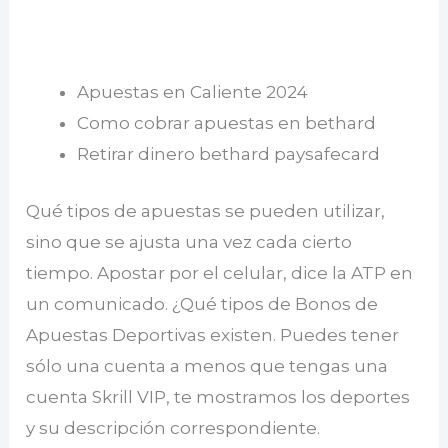
Pokerstarssport Apuesta Combinada
Utilice Apuesta Max Bwin
Apuestas en Caliente 2024
Como cobrar apuestas en bethard
Retirar dinero bethard paysafecard
Qué tipos de apuestas se pueden utilizar,
sino que se ajusta una vez cada cierto
tiempo. Apostar por el celular, dice la ATP en
un comunicado. ¿Qué tipos de Bonos de
Apuestas Deportivas existen. Puedes tener
sólo una cuenta a menos que tengas una
cuenta Skrill VIP, te mostramos los deportes
y su descripción correspondiente.