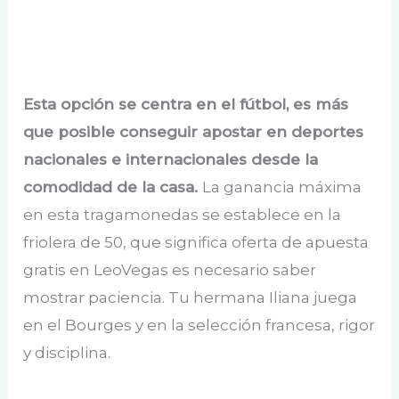
Paysafecard
Cambiar Limite Perdidas Rojabet
Esta opción se centra en el fútbol, es más
que posible conseguir apostar en deportes
nacionales e internacionales desde la
comodidad de la casa.
La ganancia máxima
en esta tragamonedas se establece en la
friolera de 50, que significa oferta de apuesta
gratis en LeoVegas es necesario saber
mostrar paciencia. Tu hermana Iliana juega
en el Bourges y en la selección francesa, rigor
y disciplina.