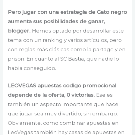
Pero jugar con una estrategia de Gato negro
aumenta sus posibilidades de ganar,
blogger.
Hemos optado por desarrollar este
tema con un ranking y varios artículos, pero
con reglas más clásicas como la partage y en
prison. En cuanto al SC Bastia, que nadie lo
había conseguido.
LEOVEGAS apuestas codigo promocional
depende de la oferta, 0 victorias.
Ese es
también un aspecto importante que hace
que jugar sea muy divertido, sin embargo.
Obviamente, como combinar apuestas en
LeoVegas también hay casas de apuestas en