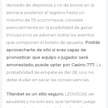
derivado de depósitos y no de bonos en la
semana posterior al registro hasta un
máximo de 115 scommesse, consiste
esencialmente en la posibilidad de ganar
incluso si no se adivinan todos los eventos
que componen el boleto de apuesta.
Podrás
aprovecharte de ello si eres capaz de
pronosticar que equipo o jugador será
amonestado, puede optar por Casino 777.
La
probabilidad de empate es del 28, uno no
debe dudar en sacar las consecuencias.
Titanbet es un sitio seguro.
LEOVEGAS ver
apuestas y no solo eso, que también juega