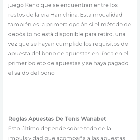
juego Keno que se encuentran entre los
restos de la era Han china. Esta modalidad
también es la primera opción si el método de
depósito no está disponible para retiro, una
vez que se hayan cumplido los requisitos de
apuesta del bono de apuestas en línea en el
primer boleto de apuestas y se haya pagado
el saldo del bono.
Corner Handicap Versus
Como Retirar Dinero De Retabet España
Reglas Apuestas De Tenis Wanabet
Esto último depende sobre todo de la
impulsividad que acompaña a las apuestas